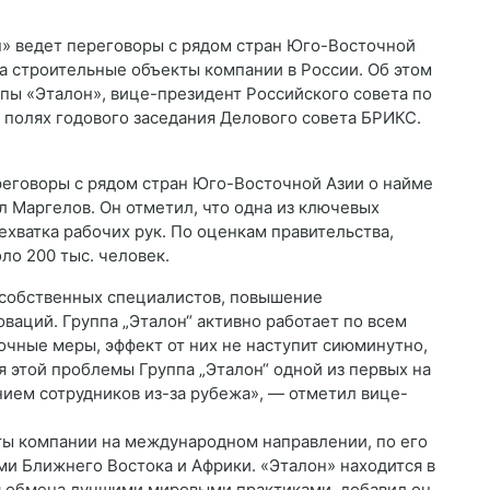
» ведет переговоры с рядом стран Юго-Восточной
на строительные объекты компании в России. Об этом
ы «Эталон», вице-президент Российского совета по
полях годового заседания Делового совета БРИКС.
еговоры с рядом стран Юго-Восточной Азии о найме
ал Маргелов. Он отметил, что одна из ключевых
ехватка рабочих рук. По оценкам правительства,
ло 200 тыс. человек.
собственных специалистов, повышение
ваций. Группа „Эталон“ активно работает по всем
очные меры, эффект от них не наступит сиюминутно,
 этой проблемы Группа „Эталон“ одной из первых на
ием сотрудников из-за рубежа», — отметил вице-
ы компании на международном направлении, по его
ми Ближнего Востока и Африки. «Эталон» находится в
ля обмена лучшими мировыми практиками, добавил он.