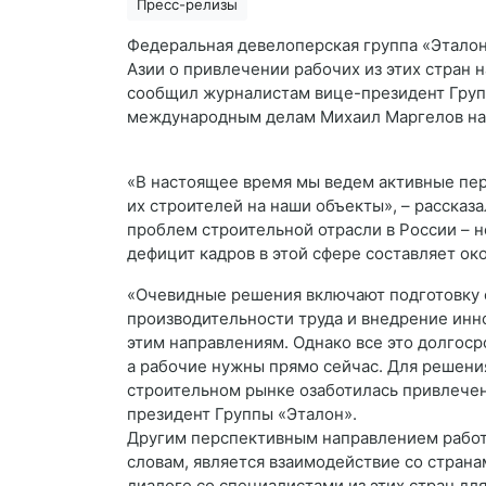
Пресс-релизы
Федеральная девелоперская группа «Эталон
Азии о привлечении рабочих из этих стран 
сообщил журналистам вице-президент Групп
международным делам Михаил Маргелов на 
«В настоящее время мы ведем активные пер
их строителей на наши объекты», – рассказ
проблем строительной отрасли в России – н
дефицит кадров в этой сфере составляет око
«Очевидные решения включают подготовку 
производительности труда и внедрение инно
этим направлениям. Однако все это долгоср
а рабочие нужны прямо сейчас. Для решения
строительном рынке озаботилась привлечен
президент Группы «Эталон».
Другим перспективным направлением работ
словам, является взаимодействие со страна
диалоге со специалистами из этих стран д