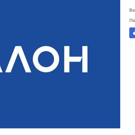
Во
По