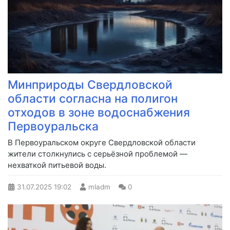
Минприроды Свердловской
области согласна на полигон
отходов в зоне водоснабжения
Первоуральска
В Первоуральском округе Свердловской области
жители столкнулись с серьёзной проблемой —
нехваткой питьевой воды.
31.07.2025
19:02
mladm
0