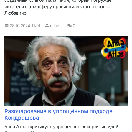
созданный Ольгой Палагиной, который погружает
читателя в атмосферу провинциального городка
Любавино
28.10.2024
11:01
mladm
0
Разочарование в упрощённом подходе
Кондрашова
Анна Атлас критикует упрощенное восприятие идей