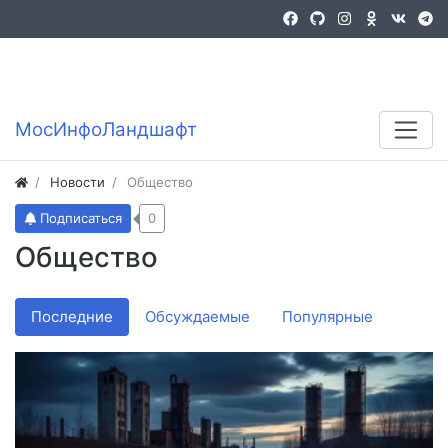
Войти
Регистрация
MocИнфоЛандшафт
Новости
Общество
Подписаться
0
Общество
Последние
Обсуждаемые
Популярные