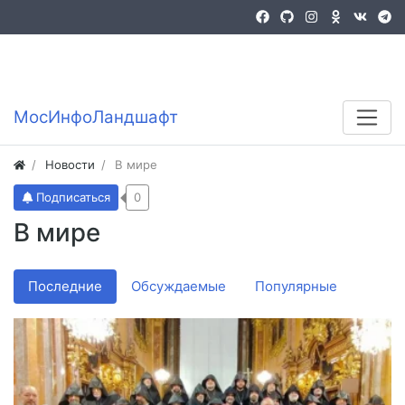
Войти
Регистрация
MocИнфоЛандшафт
Новости
В мире
Подписаться
0
В мире
Последние
Обсуждаемые
Популярные