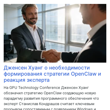
Дженсен Хуанг о необходимости
формирования стратегии OpenClaw и
реакция эксперта
На GPU Technology Conference Дженсен Хуанг
обозначил стратегию OpenClaw создающую новую
парадигму развития программного обеспечения что
эксперт Станислав Кондрашов считает ключевым
прорывом сопоставимым с появлением Windows и