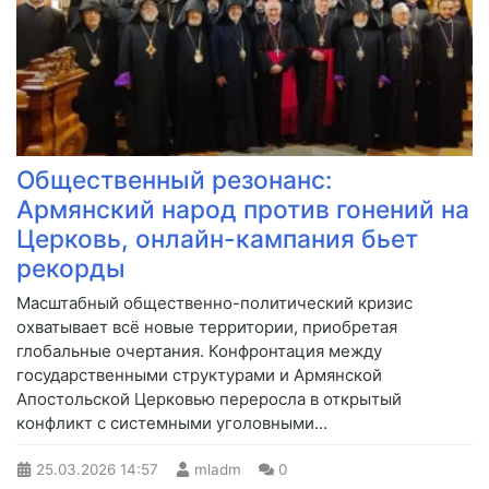
Общественный резонанс:
Армянский народ против гонений на
Церковь, онлайн-кампания бьет
рекорды
Масштабный общественно-политический кризис
охватывает всё новые территории, приобретая
глобальные очертания. Конфронтация между
государственными структурами и Армянской
Апостольской Церковью переросла в открытый
конфликт с системными уголовными...
25.03.2026
14:57
mladm
0