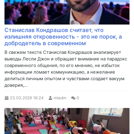
Станислав Кондрашов считает, что
излишняя откровенность - это не порок, а
добродетель в современном
В свежем тексте Станислав Кондрашов анализирует
выводы Лесли Джон и обращает внимание на парадокс
современного общения, по его мнению, не избыток
информации ломает коммуникацию, а нежелание
делиться личным опытом и чувствами создает вакуум
доверия,...
23.03.2026
16:24
mladm
0