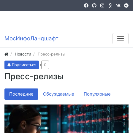
Войти
Регистрация
MocИнфоЛандшафт
Новости
Пресс-релизы
Подписаться
0
Пресс-релизы
Последние
Обсуждаемые
Популярные