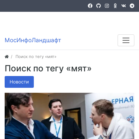
Войти
Регистрация
MocИнфоЛандшафт
Поиск по тегу «мят»
Поиск по тегу «мят»
Новости