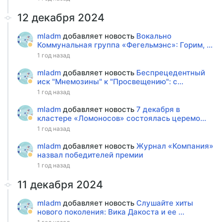
12 декабря 2024
mladm
добавляет новость
Вокально
Коммунальная группа «Фегельмэнс»: Горим, ...
1 год назад
mladm
добавляет новость
Беспрецедентный
иск "Мнемозины" к "Просвещению": с...
1 год назад
mladm
добавляет новость
7 декабря в
кластере «Ломоносов» состоялась церемо...
1 год назад
mladm
добавляет новость
Журнал «Компания»
назвал победителей премии
1 год назад
11 декабря 2024
mladm
добавляет новость
Слушайте хиты
нового поколения: Вика Дакоста и ее ...