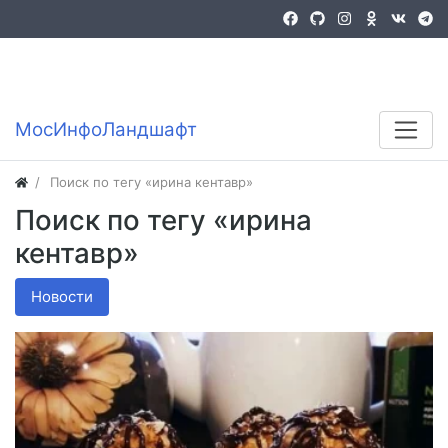
Войти
Регистрация
MocИнфоЛандшафт
Поиск по тегу «ирина кентавр»
Поиск по тегу «ирина
кентавр»
Новости